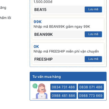
1.500.000đ
hãng
BEA15
Lưu mã
hẩm lỗi
99K
Nhập mã BEAN99K giảm ngay 99K
BEAN99K
Lưu mã
0K
Nhập mã FREESHIP miễn phí vận chuyển
FREESHIP
Lưu mã
Tư vấn mua hàng
0834 731 486
0838 071 486
0988 481 886
0988 773 669