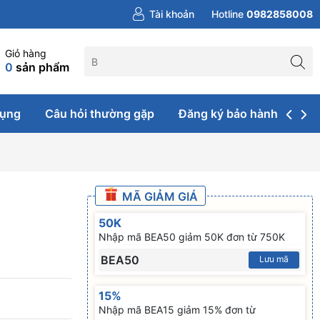
Tài khoản
Hotline
0982858008
Giỏ hàng
0
sản phẩm
dụng
Câu hỏi thường gặp
Đăng ký bảo hành & sửa 
MÃ GIẢM GIÁ
50K
Nhập mã BEA50 giảm 50K đơn từ 750K
BEA50
Lưu mã
15%
Nhập mã BEA15 giảm 15% đơn từ