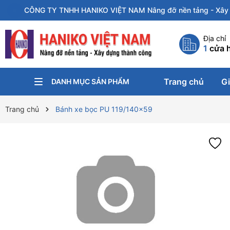
CÔNG TY TNHH HANIKO VIỆT NAM Nâng đỡ nền tảng - Xây 
Địa chỉ
1
cửa 
Trang chủ
Gi
DANH MỤC SẢN PHẨM
KÍCH NÂNG
PA-LĂNG XÍCH
KẸP TÔN
CON CHẠY
XE ĐẨY HÀNG
XE NÂNG
BÁNH XE CÔNG NGHIỆP
Trang chủ
Bánh xe bọc PU 119/140x59