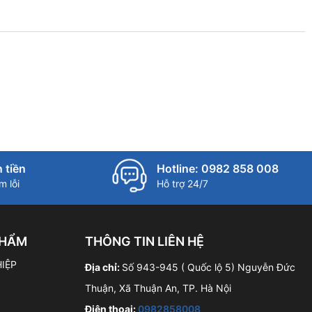
 tiền
Hotline: 0982 858 008
 lỗi
Hỗ trợ 24/7
PHẨM
THÔNG TIN LIÊN HỆ
IỆP
Địa chỉ:
Số 943-945 ( Quốc lộ 5) Nguyễn Đức
Thuận, Xã Thuận An, TP. Hà Nội
Điện thoại:
0982858008