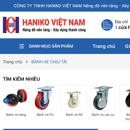
CÔNG TY TNHH HANIKO VIỆT NAM Nâng đỡ nền tảng - Xây 
Địa chỉ
1
cửa 
Trang chủ
Gi
DANH MỤC SẢN PHẨM
KÍCH NÂNG
PA-LĂNG XÍCH
KẸP TÔN
CON CHẠY
XE ĐẨY HÀNG
XE NÂNG
BÁNH XE CÔNG NGHIỆP
Trang chủ
BÁNH XE CHỊU TẢI
TÌM KIẾM NHIỀU
Bánh xe nâng
Bánh xe PU
Bánh xe PA
Bánh xe cao su
Bá
Ph