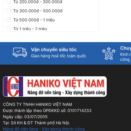
Từ 200.000đ - 300.000đ
Từ 300.000đ - 500.000đ
Từ 500.000đ - 1 triệu
Từ 1 triệu - 2 triệu
Từ 2 triệu - 5 triệu
Từ 5 triệu - 10 triệu
Chuy
Vận chuyển siêu tốc
Kinh 
Giao hàng hoả tốc toàn quốc
Trên 10 triệu
công 
CÔNG TY TNHH HANIKO VIỆT NAM
Được thành lập theo GPĐKKD số: 0101714233
Ngày cấp: 03/07/2005
Tại: Sở KH & ĐT Thành phố Hà Nội.
Nâng đỡ nền tảng - Xây dựng thành công