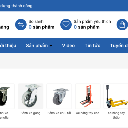
dựng thành công
So sánh
Sản phẩm yêu thích
hàng
0
sản phẩm
0
sản phẩm
ới thiệu
Sản phẩm
Video
Tin tức
Tuyển 
nh xe
Bánh xe gang
Bánh xe chịu tải
Xe nâng tay cao
Xe nâng tay
enolic
thấp