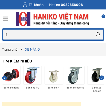
Tài khoản
Hotline
0982858008
0
Trang chủ
XE NÂNG
TÌM KIẾM NHIỀU
Bánh xe nâng
Bánh xe PU
Bánh xe PA
Bánh xe cao su
Bánh xe
Phenolic