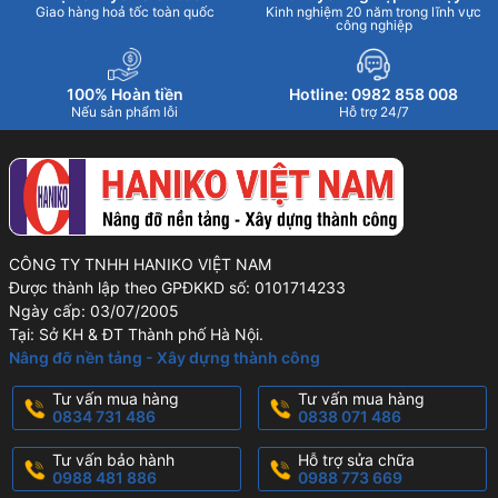
Giao hàng hoả tốc toàn quốc
Kinh nghiệm 20 năm trong lĩnh vực
công nghiệp
100% Hoàn tiền
Hotline: 0982 858 008
Nếu sản phẩm lỗi
Hỗ trợ 24/7
CÔNG TY TNHH HANIKO VIỆT NAM
Được thành lập theo GPĐKKD số: 0101714233
Ngày cấp: 03/07/2005
Tại: Sở KH & ĐT Thành phố Hà Nội.
Nâng đỡ nền tảng - Xây dựng thành công
Tư vấn mua hàng
Tư vấn mua hàng
0834 731 486
0838 071 486
Tư vấn bảo hành
Hỗ trợ sửa chữa
0988 481 886
0988 773 669