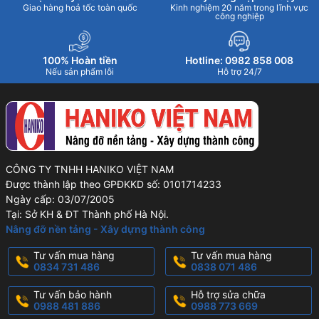
Giao hàng hoả tốc toàn quốc
Kinh nghiệm 20 năm trong lĩnh vực
công nghiệp
100% Hoàn tiền
Hotline: 0982 858 008
Nếu sản phẩm lỗi
Hỗ trợ 24/7
CÔNG TY TNHH HANIKO VIỆT NAM
Được thành lập theo GPĐKKD số: 0101714233
Ngày cấp: 03/07/2005
Tại: Sở KH & ĐT Thành phố Hà Nội.
Nâng đỡ nền tảng - Xây dựng thành công
Tư vấn mua hàng
Tư vấn mua hàng
0834 731 486
0838 071 486
Tư vấn bảo hành
Hỗ trợ sửa chữa
0988 481 886
0988 773 669