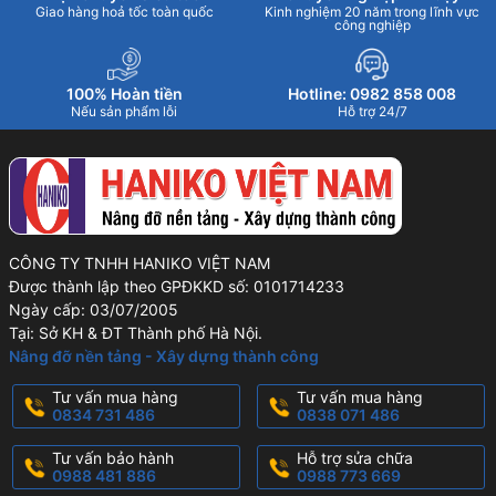
Giao hàng hoả tốc toàn quốc
Kinh nghiệm 20 năm trong lĩnh vực
công nghiệp
100% Hoàn tiền
Hotline: 0982 858 008
Nếu sản phẩm lỗi
Hỗ trợ 24/7
CÔNG TY TNHH HANIKO VIỆT NAM
Được thành lập theo GPĐKKD số: 0101714233
Ngày cấp: 03/07/2005
Tại: Sở KH & ĐT Thành phố Hà Nội.
Nâng đỡ nền tảng - Xây dựng thành công
Tư vấn mua hàng
Tư vấn mua hàng
0834 731 486
0838 071 486
Tư vấn bảo hành
Hỗ trợ sửa chữa
0988 481 886
0988 773 669