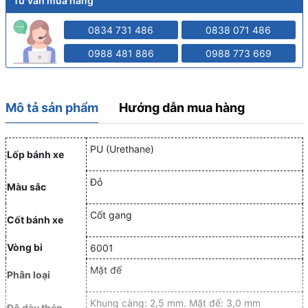
Tư vấn mua hàng
0834 731 486
0838 071 486
0988 481 886
0988 773 669
Mô tả sản phẩm
Hướng dẫn mua hàng
PU (Urethane)
Lốp bánh xe
Đỏ
Màu sắc
Cốt gang
Cốt bánh xe
Vòng bi
6001
Mặt đế
Phân loại
Khung càng: 2,5 mm. Mặt đế: 3,0 mm
Độ dày thép