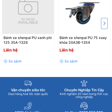
nhiều lực đẩy. Có thêm ốp che chống bụi và chống cuốn sợi.
Khóa kép thiết kế gù vừa dễ dùng vừa bảo vệ va chạm tốt
hơn.
Mặt bích khoan đủ 6 lỗ, đáp ứng tốt hơn tùy theo điều kiện
lắp đặt thực tế.
Bánh xe shenpai PU xanh phi
Bánh xe shenpai PU 75 xoay
125 35A-1326
khóa 20A3B-1354
Liên hệ
Liên hệ
Vận chuyển siêu tốc
Chuyên Nghiệp Tin Cậy
Giao hàng hoả tốc toàn quốc
Kinh nghiệm 20 năm trong lĩnh vực
công nghiệp