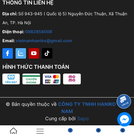
THÔNG TIN LIÊN HỆ
Địa chỉ:
Số 943-945 ( Quốc lộ 5) Nguyễn Đức Thuận, Xã Thuận
An, TP. Hà Nội
Điện thoại:
0982858008
Email:
vietnamhaniko@gmail.com
HÌNH THỨC THANH TOÁN
© Bản quyền thuộc về
CÔNG TY TNHH HANIKO VIỆT
NAM
Cung cấp bởi
Sapo
1
0
0