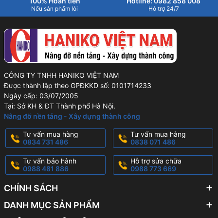
100% Hoàn tiền
Hotline: 0982 858 008
Nếu sản phẩm lỗi
Hỗ trợ 24/7
CÔNG TY TNHH HANIKO VIỆT NAM
Được thành lập theo GPĐKKD số: 0101714233
Ngày cấp: 03/07/2005
Tại: Sở KH & ĐT Thành phố Hà Nội.
Nâng đỡ nền tảng - Xây dựng thành công
Tư vấn mua hàng
Tư vấn mua hàng
0834 731 486
0838 071 486
Tư vấn bảo hành
Hỗ trợ sửa chữa
0988 481 886
0988 773 669
CHÍNH SÁCH
DANH MỤC SẢN PHẨM