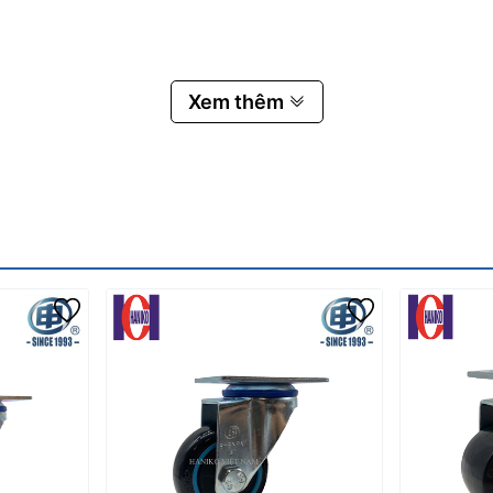
khả năng chịu tải.
Xem thêm
 thực tế.