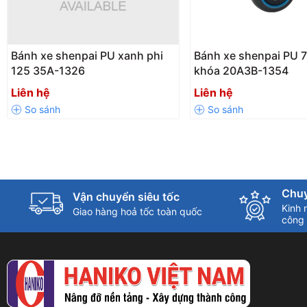
Bánh xe shenpai PU xanh phi
Bánh xe shenpai PU 
125 35A-1326
khóa 20A3B-1354
Liên hệ
Liên hệ
Chuy
Vận chuyển siêu tốc
Kinh 
Giao hàng hoả tốc toàn quốc
công 