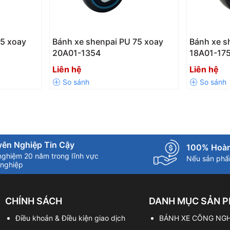
75 xoay
Bánh xe shenpai PU 75 xoay
Bánh xe s
20A01-1354
18A01-17
Liên hệ
Liên hệ
ên Nghiệp Tin Cậy
100% Hoàn
nghiệm 20 năm trong lĩnh vực
Nếu sản phẩm
nghiệp
CHÍNH SÁCH
DANH MỤC SẢN 
Điều khoản & Điều kiện giao dịch
BÁNH XE CÔNG NGH