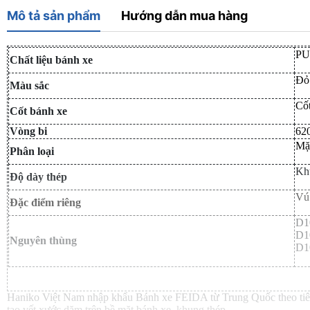
Mô tả sản phẩm
Hướng dẫn mua hàng
PU
Chất liệu bánh xe
Đỏ
Màu sắc
Cố
Cốt bánh xe
Vòng bi
62
Mặ
Phân loại
Kh
Độ dày thép
Vú 
Đặc điểm riêng
D1
D1
Nguyên thùng
D1
Haniko Việt Nam nhập khẩu Bánh xe FEIDA từ Trung Quốc theo tiêu c
tạo vết xước dăm trên bề mặt bánh xe, khung thép.