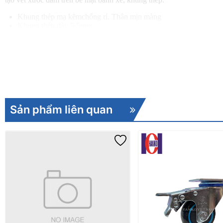
Khung thép mạ kẽmchống rỉ. Thân mịn màng
Khung thép dày 5.5mm.
Phần lốp tiếp xúc mặt nền là nhựa PU đỏ cốt gang mặt dẹt – tăng 
Khóa kép thiết kế gù vừa dễ dùng vừa bảo vệ va chạm tốt hơn.
Mặt bích khoan đủ 4 lỗ, đáp ứng tốt hơn tùy theo điều kiện lắp đặt
Sản phẩm liên quan