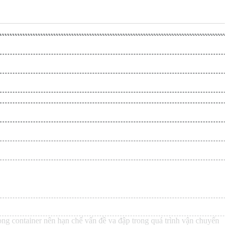
g container nên hạn chế vấn đề va đập trong quá trình vận chuyển