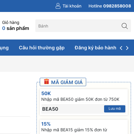
Tài khoản
Hotline
0982858008
Giỏ hàng
0
sản phẩm
dụng
Câu hỏi thường gặp
Đăng ký bảo hành & sửa 
MÃ GIẢM GIÁ
50K
Nhập mã BEA50 giảm 50K đơn từ 750K
BEA50
Lưu mã
15%
Nhập mã BEA15 giảm 15% đơn từ