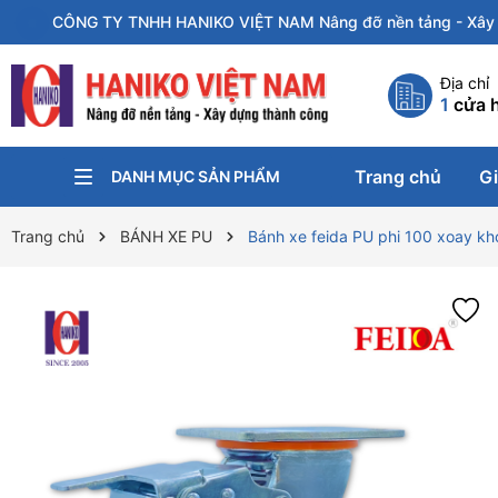
CÔNG TY TNHH HANIKO VIỆT NAM Nâng đỡ nền tảng - Xây 
Địa chỉ
1
cửa 
Trang chủ
Gi
DANH MỤC SẢN PHẨM
KÍCH NÂNG
PA-LĂNG XÍCH
KẸP TÔN
CON CHẠY
XE ĐẨY HÀNG
XE NÂNG
BÁNH XE CÔNG NGHIỆP
Trang chủ
BÁNH XE PU
Bánh xe feida PU phi 100 xoay kh