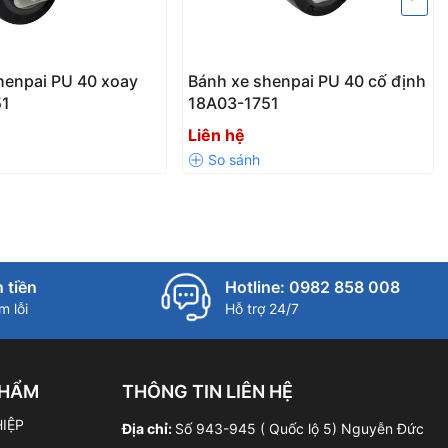
henpai PU 40 xoay
Bánh xe shenpai PU 40 cố định
51
18A03-1751
Liên hệ
 tiền
Hotline: 0982 858 008
 lỗi
Hỗ trợ 24/7
PHẨM
THÔNG TIN LIÊN HỆ
IỆP
Địa chỉ:
Số 943-945 ( Quốc lộ 5) Nguyễn Đức