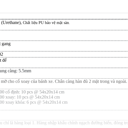
 (Urethane)
,
Chất liệu PU bảo vệ mặt sàn.
t gang
02
t đế
ung càng: 5.5mm
mỡ cho cổ xoay của bánh xe. Chân càng hàn đủ 2 mặt trong và ngoài.
00 cố định: 10 pcs @ 54x20x14 cm
00 xoay: 10 pcs @ 54x20x14 cm
00 xoay khóa: 6 pcs @ 54x20x14 cm
hí là hàng loại 1. Hàng nhập khẩu chính ngạch đường biển, đóng tron