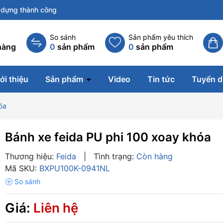
dựng thành công
So sánh
Sản phẩm yêu thích
hàng
0
sản phẩm
0
sản phẩm
ới thiệu
Sản phẩm
Video
Tin tức
Tuyển 
óa
Bánh xe feida PU phi 100 xoay khóa
Thương hiệu:
Feida
|
Tình trạng:
Còn hàng
Mã SKU:
BXPU100K-0941NL
Giá:
Liên hệ