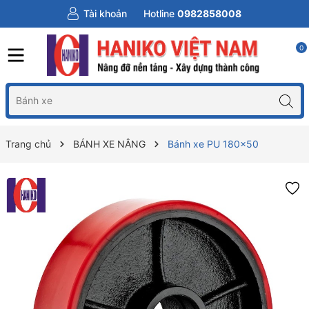
Tài khoản
Hotline
0982858008
0
Trang chủ
BÁNH XE NÂNG
Bánh xe PU 180x50