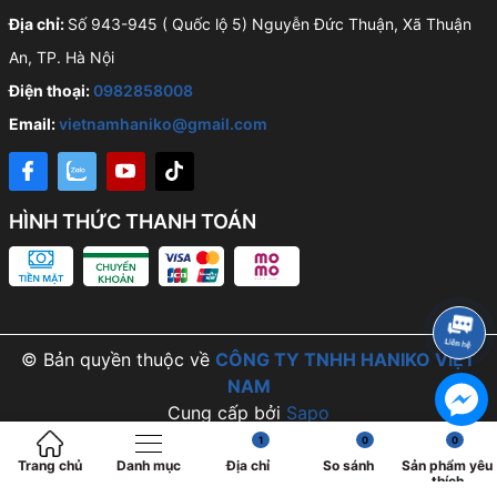
Địa chỉ:
Số 943-945 ( Quốc lộ 5) Nguyễn Đức Thuận, Xã Thuận
An, TP. Hà Nội
Điện thoại:
0982858008
Email:
vietnamhaniko@gmail.com
HÌNH THỨC THANH TOÁN
© Bản quyền thuộc về
CÔNG TY TNHH HANIKO VIỆT
NAM
Cung cấp bởi
Sapo
1
0
0
Trang chủ
Danh mục
Địa chỉ
So sánh
Sản phẩm yêu
thích