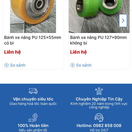
tuổi thọ cao nhưng chi phí bảo dưỡng lại rất thấp.. Phù hợp với
nhiều loại nền công nghiệp không gây xước hay bong tróc nền.
Nên ngoài ứng dụng lắp cho xe nâng thấp,
bánh xe PU 180 x
50mm
còn được lắp cho các dòng xe nâng tay, xe nâng tay điện,
Bánh xe nâng PU 125x55mm
Bánh xe nâng PU 127x90mm
hay con lăn, và một số ứng dung khác trong công nghiệp.
có bi
không bi
Liên hệ
Liên hệ
Vận chuyển siêu tốc
Chuyên Nghiệp Tin Cậy
Giao hàng hoả tốc toàn quốc
Kinh nghiệm 20 năm trong lĩnh vực
công nghiệp
100% Hoàn tiền
Hotline: 0982 858 008
Nếu sản phẩm lỗi
Hỗ trợ 24/7