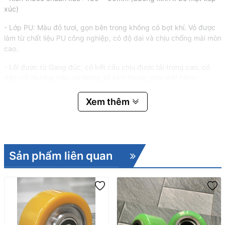
xúc)
- Lớp PU: Màu đỏ tươi, gọn bên trong không có bọt khí. Vỏ được
làm từ chất liệu PU công nghiệp, có độ dai và chịu chống mài mòn
cao.
- Lõi được từ Gang đúc, có kết cấu chịu được tải trọng cao, có
dập nổi thương hiệu và thông số kích thước phía mặt hông.
- Sử dụng 2 vòng bi, đường kính lỗ bạc đạn 47mm, sử dụng bạc
Xem thêm
đạn 6204.
Ứng dụng và vị trí lắp bánh xe nâng
tay 180x50mm.
Sản phẩm liên quan
Vị trí lắp
bánh xe PU 180 x 50mm
cho xe nâng tay thấp là ngay
chân bơm thủy lực ( hay còn gọi là bánh lái)
Bánh xe nâng tay
được làm từ PU chất lượng cao nên độ chịu tải
cực tốt, gần 1000kg mỗi bánh, đàn hồi tốt, giữ khung xe ổn định
không phát ra tiếng ồn khó chịu khi kéo đẩy hàng, độ mài mòn
thấp,