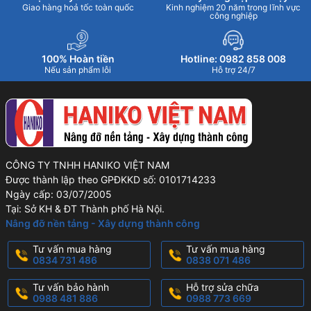
Giao hàng hoả tốc toàn quốc
Kinh nghiệm 20 năm trong lĩnh vực
công nghiệp
100% Hoàn tiền
Hotline: 0982 858 008
Nếu sản phẩm lỗi
Hỗ trợ 24/7
CÔNG TY TNHH HANIKO VIỆT NAM
Được thành lập theo GPĐKKD số: 0101714233
Ngày cấp: 03/07/2005
Tại: Sở KH & ĐT Thành phố Hà Nội.
Nâng đỡ nền tảng - Xây dựng thành công
Tư vấn mua hàng
Tư vấn mua hàng
0834 731 486
0838 071 486
Tư vấn bảo hành
Hỗ trợ sửa chữa
0988 481 886
0988 773 669