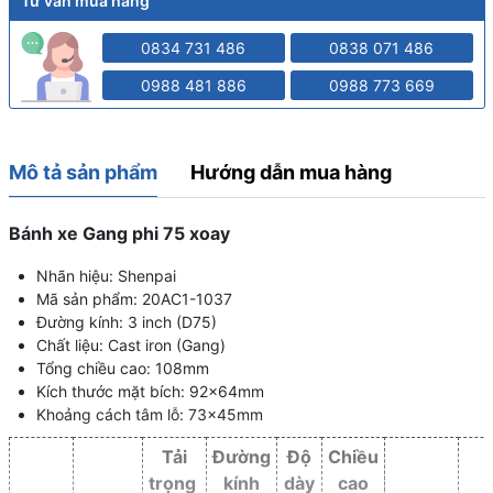
Tư vấn mua hàng
0834 731 486
0838 071 486
0988 481 886
0988 773 669
Mô tả sản phẩm
Hướng dẫn mua hàng
Bánh xe Gang phi 75 xoay
Nhãn hiệu: Shenpai
Mã sản phẩm: 20AC1-1037
Đường kính: 3 inch (D75)
Chất liệu: Cast iron (Gang)
Tổng chiều cao: 108mm
Kích thước mặt bích: 92x64mm
Khoảng cách tâm lỗ: 73x45mm
Tải
Đường
Độ
Chiều
trọng
kính
dày
cao