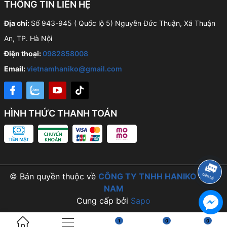
THÔNG TIN LIÊN HỆ
Địa chỉ:
Số 943-945 ( Quốc lộ 5) Nguyễn Đức Thuận, Xã Thuận
An, TP. Hà Nội
Điện thoại:
0982858008
Email:
vietnamhaniko@gmail.com
HÌNH THỨC THANH TOÁN
© Bản quyền thuộc về
CÔNG TY TNHH HANIKO VIỆT
NAM
Cung cấp bởi
Sapo
1
0
0