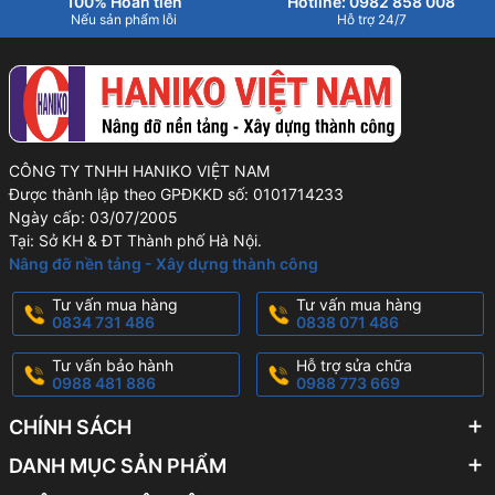
100% Hoàn tiền
Hotline: 0982 858 008
Nếu sản phẩm lỗi
Hỗ trợ 24/7
CÔNG TY TNHH HANIKO VIỆT NAM
Được thành lập theo GPĐKKD số: 0101714233
Ngày cấp: 03/07/2005
Tại: Sở KH & ĐT Thành phố Hà Nội.
Nâng đỡ nền tảng - Xây dựng thành công
Tư vấn mua hàng
Tư vấn mua hàng
0834 731 486
0838 071 486
Tư vấn bảo hành
Hỗ trợ sửa chữa
0988 481 886
0988 773 669
CHÍNH SÁCH
DANH MỤC SẢN PHẨM