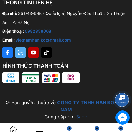
THÔNG TIN LIÊN HỆ
Địa chỉ:
Số 943-945 ( Quốc lộ 5) Nguyễn Đức Thuận, Xã Thuận
An, TP. Hà Nội
Điện thoại:
0982858008
Email:
vietnamhaniko@gmail.com
HÌNH THỨC THANH TOÁN
© Bản quyền thuộc về
CÔNG TY TNHH HANIKO VIỆT
NAM
Cung cấp bởi
Sapo
1
0
0