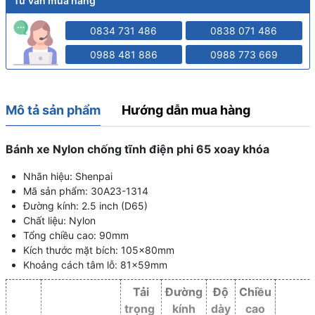
Tư vấn mua hàng
0834 731 486
0838 071 486
0988 481 886
0988 773 669
Mô tả sản phẩm
Hướng dẫn mua hàng
Bánh xe Nylon chống tĩnh điện phi 65 xoay khóa
Nhãn hiệu: Shenpai
Mã sản phẩm: 30A23-1314
Đường kính: 2.5 inch (D65)
Chất liệu: Nylon
Tổng chiều cao: 90mm
Kích thước mặt bích: 105x80mm
Khoảng cách tâm lỗ: 81x59mm
Tải
Đường
Độ
Chiều
trọng
kính
dày
cao