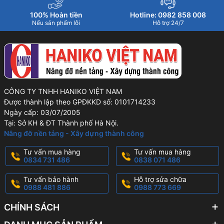
100% Hoàn tiền
Hotline: 0982 858 008
Nếu sản phẩm lỗi
Hỗ trợ 24/7
CÔNG TY TNHH HANIKO VIỆT NAM
Được thành lập theo GPĐKKD số: 0101714233
Ngày cấp: 03/07/2005
Tại: Sở KH & ĐT Thành phố Hà Nội.
Nâng đỡ nền tảng - Xây dựng thành công
Tư vấn mua hàng
Tư vấn mua hàng
0834 731 486
0838 071 486
Tư vấn bảo hành
Hỗ trợ sửa chữa
0988 481 886
0988 773 669
CHÍNH SÁCH