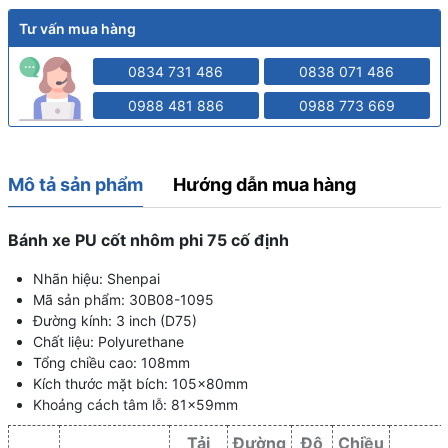
Tư vấn mua hàng
0834 731 486
0838 071 486
0988 481 886
0988 773 669
Mô tả sản phẩm
Hướng dẫn mua hàng
Bánh xe PU cốt nhôm phi 75 cố định
Nhãn hiệu: Shenpai
Mã sản phẩm: 30B08-1095
Đường kính: 3 inch (D75)
Chất liệu: Polyurethane
Tổng chiều cao: 108mm
Kích thước mặt bích: 105x80mm
Khoảng cách tâm lỗ: 81x59mm
Tải
Đường
Độ
Chiều