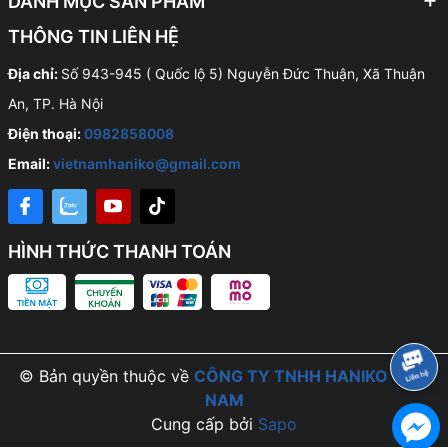
DANH MỤC SẢN PHẨM
THÔNG TIN LIÊN HỆ
Địa chỉ:
Số 943-945 ( Quốc lộ 5) Nguyễn Đức Thuận, Xã Thuận
An, TP. Hà Nội
Điện thoại:
0982858008
Email:
vietnamhaniko@gmail.com
HÌNH THỨC THANH TOÁN
© Bản quyền thuộc về
CÔNG TY TNHH HANIKO VIỆT
NAM
Cung cấp bởi
Sapo