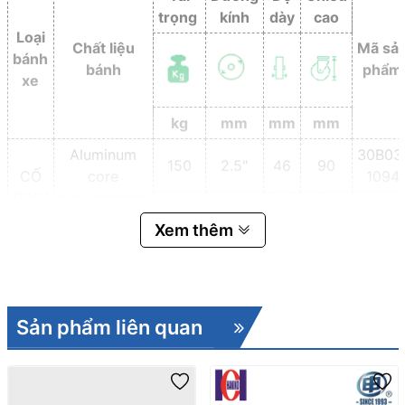
trọng
kính
dày
cao
Loại
Chất liệu
Mã sả
bánh
bánh
phẩm
xe
kg
mm
mm
mm
Aluminum
30B03
150
2.5"
46
90
CỐ
core
1094
ĐỊNH
polyurethane
30B08
200
3"
46
108
( PU cốt
Xem thêm
1095
nhôm)
30B18
250
4''
48
148
1097
Sản phẩm liên quan