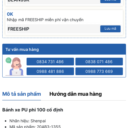
0K
Nhập mã FREESHIP miễn phí vận chuyển
FREESHIP
Lưu mã
Tư vấn mua hàng
0834 731 486
0838 071 486
0988 481 886
0988 773 669
Mô tả sản phẩm
Hướng dẫn mua hàng
Bánh xe PU phi 100 cố định
Nhãn hiệu: Shenpai
Mã sản phẩm: 20AB3-1355