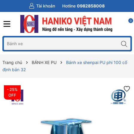
Tài khoản
Hotline
0982858008
0
Trang chủ
BÁNH XE PU
Bánh xe shenpai PU phi 100 cố
định bản 32
- 25%
OFF