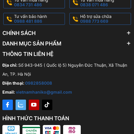
0834 731 486
0838 071 486
Tư vấn bảo hành
Hỗ trợ sửa chữa
0988 481 886
0988 773 669
CHÍNH SÁCH
DANH MỤC SẢN PHẨM
THÔNG TIN LIÊN HỆ
Địa chỉ:
Số 943-945 ( Quốc lộ 5) Nguyễn Đức Thuận, Xã Thuận
An, TP. Hà Nội
Điện thoại:
0982858008
Email:
vietnamhaniko@gmail.com
HÌNH THỨC THANH TOÁN