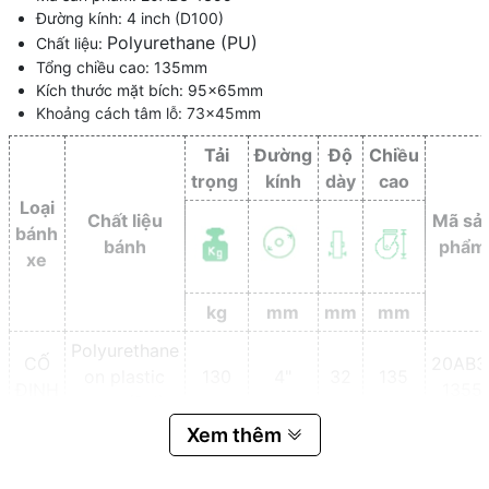
Đường kính: 4 inch (D100)
Polyurethane (PU)
Chất liệu:
Tổng chiều cao: 135mm
Kích thước mặt bích: 95x65mm
Khoảng cách tâm lỗ: 73x45mm
Tải
Đường
Độ
Chiều
trọng
kính
dày
cao
Loại
Chất liệu
Mã sả
bánh
bánh
phẩm
xe
kg
mm
mm
mm
Polyurethane
CỐ
20AB3
on plastic
130
4"
32
135
ĐỊNH
1355
core (PU)
Xem thêm