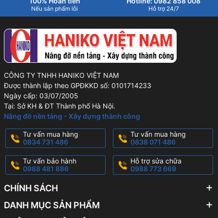
100% Hoàn tiền
Hotline: 0982 858 008
Nếu sản phẩm lỗi
Hỗ trợ 24/7
CÔNG TY TNHH HANIKO VIỆT NAM
Được thành lập theo GPĐKKD số: 0101714233
Ngày cấp: 03/07/2005
Tại: Sở KH & ĐT Thành phố Hà Nội.
Nâng đỡ nền tảng - Xây dựng thành công
Tư vấn mua hàng
Tư vấn mua hàng
0834 731 486
0838 071 486
Tư vấn bảo hành
Hỗ trợ sửa chữa
0988 481 886
0988 773 669
CHÍNH SÁCH
DANH MỤC SẢN PHẨM