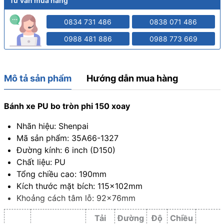
Tư vấn mua hàng
0834 731 486
0838 071 486
0988 481 886
0988 773 669
Mô tả sản phẩm
Hướng dẫn mua hàng
Bánh xe PU bo tròn phi 150 xoay
Nhãn hiệu: Shenpai
Mã sản phẩm: 35A66-1327
Đường kính: 6 inch (D150)
Chất liệu: PU
Tổng chiều cao: 190mm
Kích thước mặt bích: 115x102mm
Khoảng cách tâm lỗ: 92x76mm
Tải
Đường
Độ
Chiều