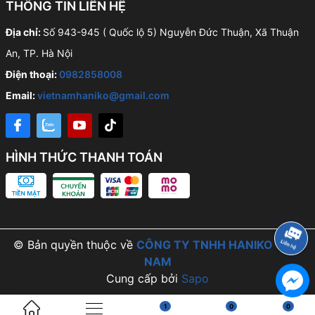
THÔNG TIN LIÊN HỆ
Địa chỉ:
Số 943-945 ( Quốc lộ 5) Nguyễn Đức Thuận, Xã Thuận
An, TP. Hà Nội
Điện thoại:
0982858008
Email:
vietnamhaniko@gmail.com
HÌNH THỨC THANH TOÁN
© Bản quyền thuộc về
CÔNG TY TNHH HANIKO VIỆT
NAM
Cung cấp bởi
Sapo
1
0
0