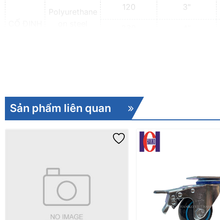
120
3"
Polyurethane
CỐ ĐỊNH
on steel
230
4"
plate
280
5''
structure
(PU)
330
6''
400
8''
Sản phẩm liên quan