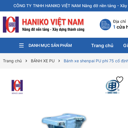
CÔNG TY TNHH HANIKO VIỆT NAM Nâng đỡ nền tảng - Xây 
Địa chỉ
1
cửa 
Trang chủ
Gi
DANH MỤC SẢN PHẨM
KÍCH NÂNG
PA-LĂNG XÍCH
KẸP TÔN
CON CHẠY
XE ĐẨY HÀNG
XE NÂNG
BÁNH XE CÔNG NGHIỆP
Trang chủ
BÁNH XE PU
Bánh xe shenpai PU phi 75 cố địn