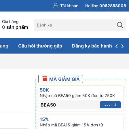
Tài khoản
Hotline
0982858008
Giỏ hàng
0
sản phẩm
dụng
Câu hỏi thường gặp
Đăng ký bảo hành & sửa 
MÃ GIẢM GIÁ
50K
Nhập mã BEA50 giảm 50K đơn từ 750K
BEA50
Lưu mã
15%
Nhập mã BEA15 giảm 15% đơn từ