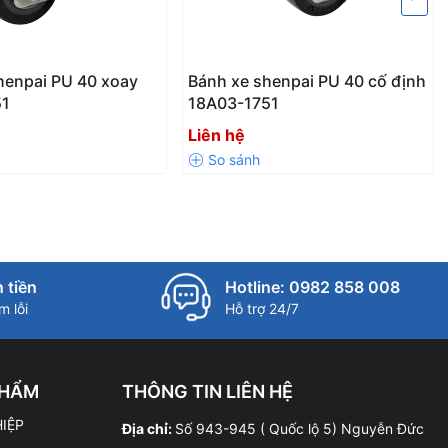
henpai PU 40 xoay
Bánh xe shenpai PU 40 cố định
51
18A03-1751
Liên hệ
 tiền
Hotline: 0982 858 008
 lỗi
Hỗ trợ 24/7
PHẨM
THÔNG TIN LIÊN HỆ
IỆP
Địa chỉ:
Số 943-945 ( Quốc lộ 5) Nguyễn Đức