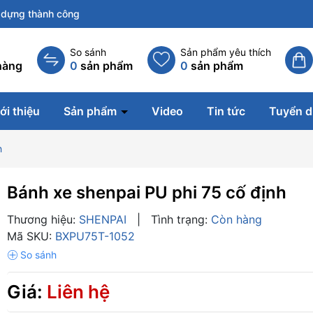
dựng thành công
So sánh
Sản phẩm yêu thích
hàng
0
sản phẩm
0
sản phẩm
ới thiệu
Sản phẩm
Video
Tin tức
Tuyển 
h
Bánh xe shenpai PU phi 75 cố định
Thương hiệu:
SHENPAI
|
Tình trạng:
Còn hàng
Mã SKU:
BXPU75T-1052
Giá:
Liên hệ