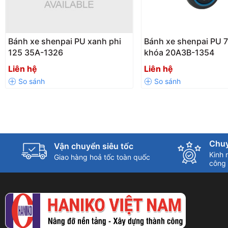
Bánh xe shenpai PU xanh phi
Bánh xe shenpai PU 
125 35A-1326
khóa 20A3B-1354
Liên hệ
Liên hệ
Chuy
Vận chuyển siêu tốc
Kinh 
Giao hàng hoả tốc toàn quốc
công 