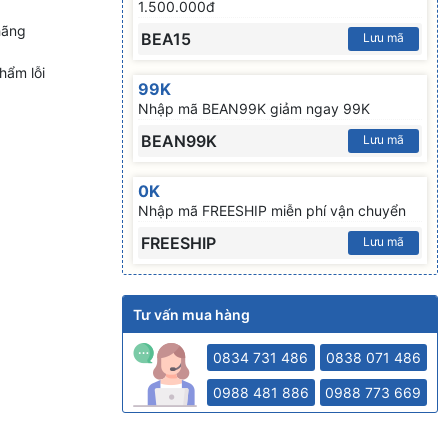
1.500.000đ
hãng
BEA15
Lưu mã
hẩm lỗi
99K
Nhập mã BEAN99K giảm ngay 99K
BEAN99K
Lưu mã
0K
Nhập mã FREESHIP miễn phí vận chuyển
FREESHIP
Lưu mã
Tư vấn mua hàng
0834 731 486
0838 071 486
0988 481 886
0988 773 669