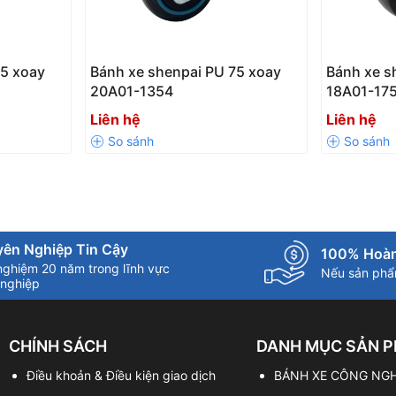
75 xoay
Bánh xe shenpai PU 75 xoay
Bánh xe s
20A01-1354
18A01-17
Liên hệ
Liên hệ
ên Nghiệp Tin Cậy
100% Hoàn
nghiệm 20 năm trong lĩnh vực
Nếu sản phẩm
nghiệp
CHÍNH SÁCH
DANH MỤC SẢN 
Điều khoản & Điều kiện giao dịch
BÁNH XE CÔNG NGH