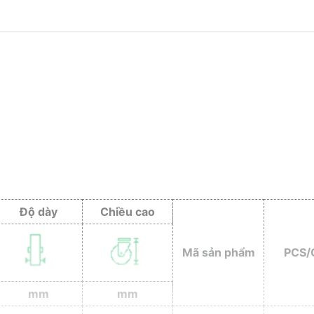
Độ dày
Chiều cao
Mã sản phẩm
PCS/
mm
mm