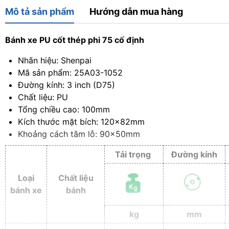
Mô tả sản phẩm
Hướng dẫn mua hàng
Bánh xe PU cốt thép phi 75 cố định
Nhãn hiệu: Shenpai
Mã sản phẩm: 25A03-1052
Đường kính: 3 inch (D75)
Chất liệu: PU
Tổng chiều cao: 100mm
Kích thước mặt bích: 120x82mm
Khoảng cách tâm lỗ: 90x50mm
Tải trọng
Đường kính
Loại
Chất liệu
bánh xe
bánh
kg
mm