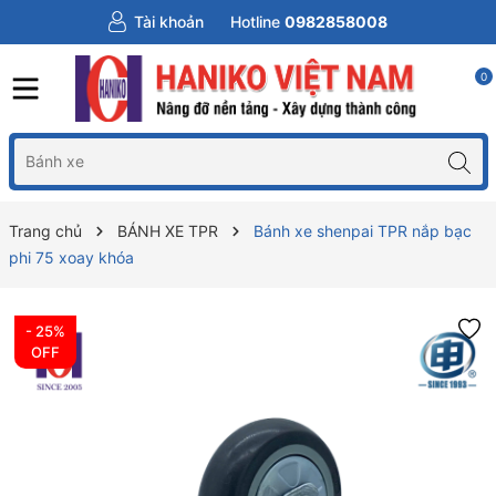
Tài khoản
Hotline
0982858008
0
Trang chủ
BÁNH XE TPR
Bánh xe shenpai TPR nắp bạc
phi 75 xoay khóa
- 25%
OFF