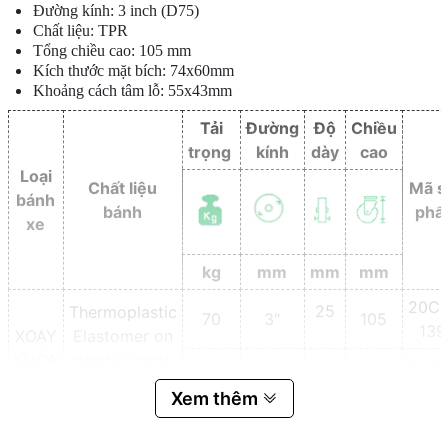
Đường kính: 3 inch (D75)
Chất liệu: TPR
Tổng chiều cao: 105 mm
Kích thước mặt bích: 74x60mm
Khoảng cách tâm lỗ: 55x43mm
Tải
Đường
Độ
Chiều
trọng
kính
dày
cao
Loại
Chất liệu
Mã s
bánh
bánh
phẩ
xe
kg
mm
mm
mm
20C5
25
Thermoplastic
70
3"
105
139
XOAY
Elastomer on
KHÓA
plastic core(
20C5
80
4"
25
130
TPE)
139
Xem thêm