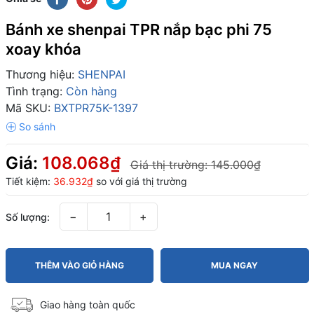
Bánh xe shenpai TPR nắp bạc phi 75
xoay khóa
Thương hiệu:
SHENPAI
Tình trạng:
Còn hàng
Mã SKU:
BXTPR75K-1397
Giá:
108.068₫
Giá thị trường:
145.000₫
Tiết kiệm:
36.932₫
so với giá thị trường
−
+
Số lượng:
THÊM VÀO GIỎ HÀNG
MUA NGAY
Giao hàng toàn quốc