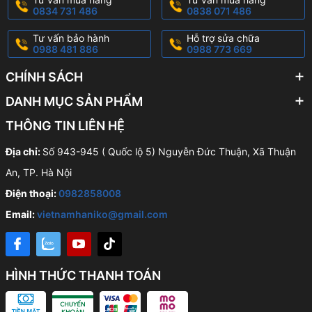
0834 731 486
0838 071 486
Tư vấn bảo hành
Hỗ trợ sửa chữa
0988 481 886
0988 773 669
CHÍNH SÁCH
DANH MỤC SẢN PHẨM
THÔNG TIN LIÊN HỆ
Địa chỉ:
Số 943-945 ( Quốc lộ 5) Nguyễn Đức Thuận, Xã Thuận
An, TP. Hà Nội
Điện thoại:
0982858008
Email:
vietnamhaniko@gmail.com
HÌNH THỨC THANH TOÁN