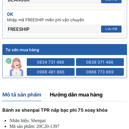
0K
Nhập mã FREESHIP miễn phí vận chuyển
FREESHIP
Lưu mã
Tư vấn mua hàng
0834 731 486
0838 071 486
0988 481 886
0988 773 669
Mô tả sản phẩm
Hướng dẫn mua hàng
Bánh xe shenpai TPR nắp bạc phi 75 xoay khóa
Nhãn hiệu: Shenpai
Mã sản phẩm: 20C20-1397