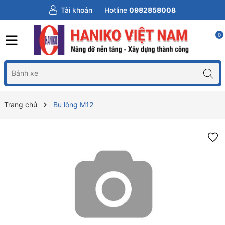
Tài khoản
Hotline
0982858008
0
Trang chủ
Bu lông M12