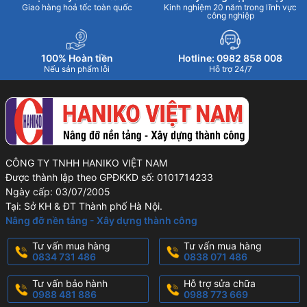
Giao hàng hoả tốc toàn quốc
Kinh nghiệm 20 năm trong lĩnh vực
công nghiệp
100% Hoàn tiền
Hotline: 0982 858 008
Nếu sản phẩm lỗi
Hỗ trợ 24/7
CÔNG TY TNHH HANIKO VIỆT NAM
Được thành lập theo GPĐKKD số: 0101714233
Ngày cấp: 03/07/2005
Tại: Sở KH & ĐT Thành phố Hà Nội.
Nâng đỡ nền tảng - Xây dựng thành công
Tư vấn mua hàng
Tư vấn mua hàng
0834 731 486
0838 071 486
Tư vấn bảo hành
Hỗ trợ sửa chữa
0988 481 886
0988 773 669