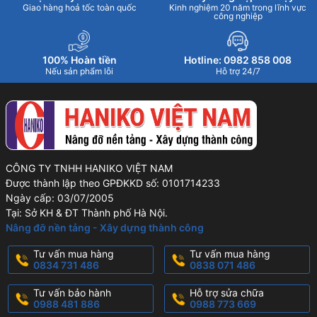
Giao hàng hoả tốc toàn quốc
Kinh nghiệm 20 năm trong lĩnh vực
công nghiệp
100% Hoàn tiền
Hotline: 0982 858 008
Nếu sản phẩm lỗi
Hỗ trợ 24/7
CÔNG TY TNHH HANIKO VIỆT NAM
Được thành lập theo GPĐKKD số: 0101714233
Ngày cấp: 03/07/2005
Tại: Sở KH & ĐT Thành phố Hà Nội.
Nâng đỡ nền tảng - Xây dựng thành công
Tư vấn mua hàng
Tư vấn mua hàng
0834 731 486
0838 071 486
Tư vấn bảo hành
Hỗ trợ sửa chữa
0988 481 886
0988 773 669