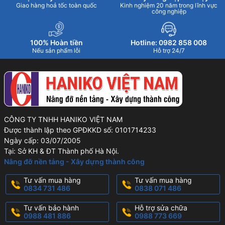
Giao hàng hoả tốc toàn quốc
Kinh nghiệm 20 năm trong lĩnh vực
công nghiệp
100% Hoàn tiền
Hotline: 0982 858 008
Nếu sản phẩm lỗi
Hỗ trợ 24/7
CÔNG TY TNHH HANIKO VIỆT NAM
Được thành lập theo GPĐKKD số: 0101714233
Ngày cấp: 03/07/2005
Tại: Sở KH & ĐT Thành phố Hà Nội.
Nâng đỡ nền tảng - Xây dựng thành công
Tư vấn mua hàng
Tư vấn mua hàng
0834 731 486
0838 071 486
Tư vấn bảo hành
Hỗ trợ sửa chữa
0988 481 886
0988 773 669