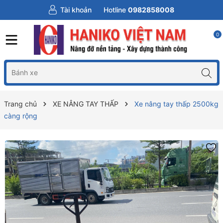
Tài khoản
Hotline
0982858008
0
Trang chủ
XE NÂNG TAY THẤP
Xe nâng tay thấp 2500kg
càng rộng