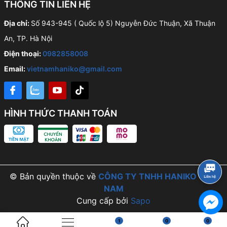
THÔNG TIN LIÊN HỆ
Địa chỉ:
Số 943-945 ( Quốc lộ 5) Nguyễn Đức Thuận, Xã Thuận
An, TP. Hà Nội
Điện thoại:
0982858008
Email:
vietnamhaniko@gmail.com
HÌNH THỨC THANH TOÁN
© Bản quyền thuộc về
CÔNG TY TNHH HANIKO VIỆT
NAM
Cung cấp bởi
Sapo
1
0
0