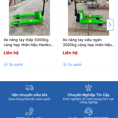
Fork wheel-tandem(mm)
Φ80X70
Steering Wheel(mm)
Φ180X50
Xe nâng tay thấp 5000kg
Xe nâng tay siêu ngắn
càng hẹp nhãn hiệu Haniko
3000kg càng hẹp nhãn hiệu
màu xanh bánh PU đen
Haniko màu xanh bánh PU
Liên hệ
Liên hệ
đen
Vận chuyển siêu tốc
Chuyên Nghiệp Tin Cậy
Giao hàng hoả tốc toàn quốc
Kinh nghiệm 20 năm trong lĩnh vực
công nghiệp