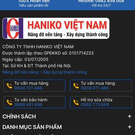
100% Hoàn tiền
Hotline: 0982 858 008
Nếu sản phẩm lỗi
Hỗ trợ 24/7
CÔNG TY TNHH HANIKO VIỆT NAM
Được thành lập theo GPĐKKD số: 0101714233
Ngày cấp: 03/07/2005
Tại: Sở KH & ĐT Thành phố Hà Nội.
Nâng đỡ nền tảng - Xây dựng thành công
Tư vấn mua hàng
Tư vấn mua hàng
0834 731 486
0838 071 486
Tư vấn bảo hành
Hỗ trợ sửa chữa
0988 481 886
0988 773 669
CHÍNH SÁCH
DANH MỤC SẢN PHẨM