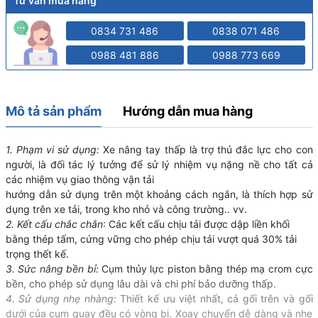
Tư vấn mua hàng
0834 731 486
0838 071 486
0988 481 886
0988 773 669
Mô tả sản phẩm
Hướng dẫn mua hàng
1. Phạm vi sử dụng:
Xe nâng tay thấp là trợ thủ đắc lực cho con
người, là đối tác lý tưởng để sử lý nhiệm vụ nặng nề cho tất cả
các nhiệm vụ giao thông vận tải
hướng dẫn sử dụng trên một khoảng cách ngắn, là thích hợp sử
dụng trên xe tải, trong kho nhỏ và công trường.. vv.
2. Kết cấu chắc chắn
: Các kết cấu chịu tải được dập liền khối
bằng thép tấm, cứng vững cho phép chịu tải vượt quá 30% tải
trọng thết kế.
3. Sức nâng bền bỉ:
Cụm thủy lực piston bằng thép mạ crom cực
bền, cho phép sử dụng lâu dài và chi phí bảo dưỡng thấp.
4. Sử dụng nhẹ nhàng:
Thiết kế ưu việt nhất, cả gối trên và gối
dưới của cụm quay đều có vòng bi. Xoay chuyển dễ dàng và nhẹ