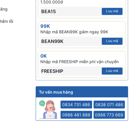
1.500.000đ
hãng
BEA15
Lưu mã
hẩm lỗi
99K
Nhập mã BEAN99K giảm ngay 99K
BEAN99K
Lưu mã
0K
Nhập mã FREESHIP miễn phí vận chuyển
FREESHIP
Lưu mã
Tư vấn mua hàng
0834 731 486
0838 071 486
0988 481 886
0988 773 669