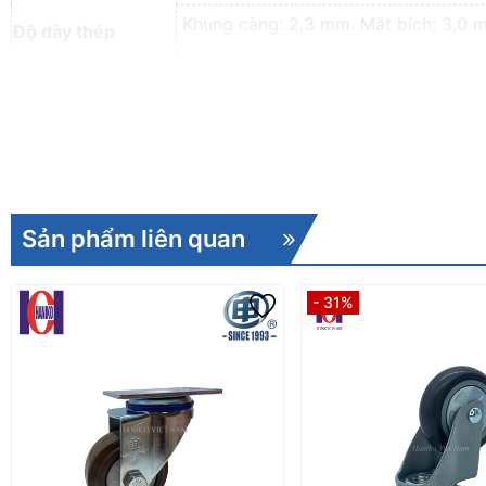
Khung càng: 2,3 mm. Mặt bích: 3,0 
Độ dày thép
PL130: 25 pcs @ 57*44*16 cm
PL130C: 25 pcs @ 57*44*16 cm
Nguyên thùng
PL130T: 25 pcs @ 62*47*17 cm
Việt Nam
Xuất xứ
Sản phẩm liên quan
- 31%