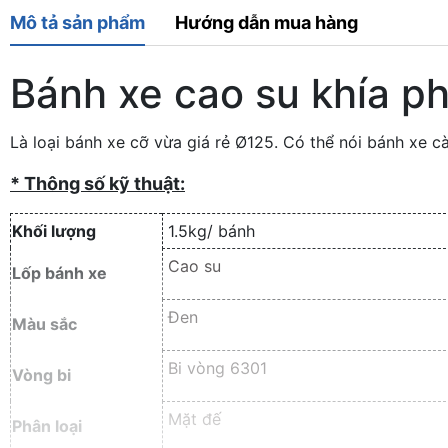
Mô tả sản phẩm
Hướng dẫn mua hàng
Bánh xe cao su khía ph
Là loại bánh xe cỡ vừa giá rẻ Ø125. Có thể nói bánh xe c
* Thông số kỹ thuật:
Khối lượng
1.5kg/ bánh
Cao su
Lốp bánh xe
Đen
Màu sắc
Bi vòng 6301
Vòng bi
Mặt đế
Phân loại