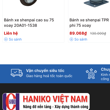
Bánh xe shenpai cao su 75
Bánh xe shenpai TPR
xoay 20A01-1538
phi 75 xoay
Liên hệ
89.068₫
130.000₫
Chuy
Vận chuyển siêu tốc
Kinh 
Giao hàng hoả tốc toàn quốc
công 