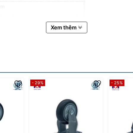
mm
Xem thêm
- 29%
- 25%