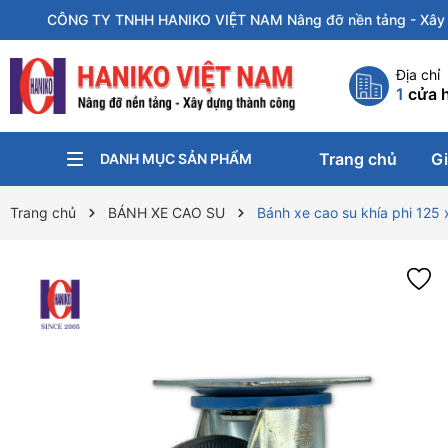
CÔNG TY TNHH HANIKO VIỆT NAM Nâng đỡ nền tảng - Xây 
Địa chỉ
1
cửa 
Trang chủ
Gi
DANH MỤC SẢN PHẨM
KÍCH NÂNG
PA-LĂNG XÍCH
KẸP TÔN
CON CHẠY
XE ĐẨY HÀNG
XE NÂNG
BÁNH XE CÔNG NGHIỆP
Trang chủ
BÁNH XE CAO SU
Bánh xe cao su khía phi 125