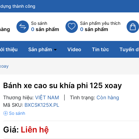
dựng thành công
So sánh
Sản phẩm yêu thích
hàng
0
sản phẩm
0
sản phẩm
ới thiệu
Sản phẩm
Video
Tin tức
Tuyển 
 xoay
Bánh xe cao su khía phi 125 xoay
Thương hiệu:
VIỆT NAM
|
Tình trạng:
Còn hàng
Mã SKU:
BXCSK125X.PL
Giá:
Liên hệ