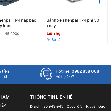
henpai TPR nắp bạc
Bánh xe shenpai TPR phi 50
ay khóa
xoay
₫
Liên hệ
145.000₫
 tiền
Hotline: 0982 858 008
 lỗi
Hỗ trợ 24/7
PHẨM
THÔNG TIN LIÊN HỆ
IỆP
Địa chỉ:
Số 943-945 ( Quốc lộ 5) Nguyễn Đức