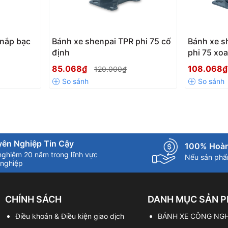
 nắp bạc
Bánh xe shenpai TPR phi 75 cố
Bánh xe s
định
phi 75 xo
85.068₫
108.068
120.000₫
ên Nghiệp Tin Cậy
100% Hoàn
nghiệm 20 năm trong lĩnh vực
Nếu sản phẩm
nghiệp
CHÍNH SÁCH
DANH MỤC SẢN 
Điều khoản & Điều kiện giao dịch
BÁNH XE CÔNG NGH