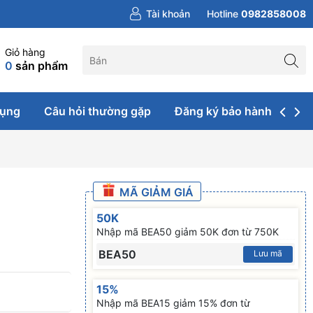
Tài khoản
Hotline
0982858008
Giỏ hàng
0
sản phẩm
dụng
Câu hỏi thường gặp
Đăng ký bảo hành & sửa 
MÃ GIẢM GIÁ
50K
Nhập mã BEA50 giảm 50K đơn từ 750K
BEA50
Lưu mã
15%
Nhập mã BEA15 giảm 15% đơn từ