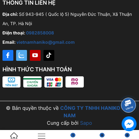
THÔNG TIN LIÊN HỆ
Địa chỉ:
Số 943-945 ( Quốc lộ 5) Nguyễn Đức Thuận, Xã Thuận
An, TP. Hà Nội
Điện thoại:
0982858008
Email:
vietnamhaniko@gmail.com
HÌNH THỨC THANH TOÁN
© Bản quyền thuộc về
CÔNG TY TNHH HANIKO VIỆT
NAM
Cung cấp bởi
Sapo
1
0
0