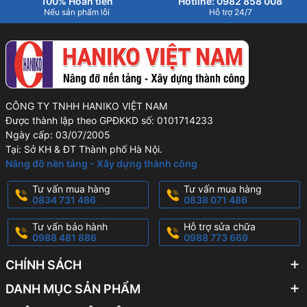
100% Hoàn tiền
Hotline: 0982 858 008
Nếu sản phẩm lỗi
Hỗ trợ 24/7
CÔNG TY TNHH HANIKO VIỆT NAM
Được thành lập theo GPĐKKD số: 0101714233
Ngày cấp: 03/07/2005
Tại: Sở KH & ĐT Thành phố Hà Nội.
Nâng đỡ nền tảng - Xây dựng thành công
Tư vấn mua hàng
Tư vấn mua hàng
0834 731 486
0838 071 486
Tư vấn bảo hành
Hỗ trợ sửa chữa
0988 481 886
0988 773 669
CHÍNH SÁCH
DANH MỤC SẢN PHẨM