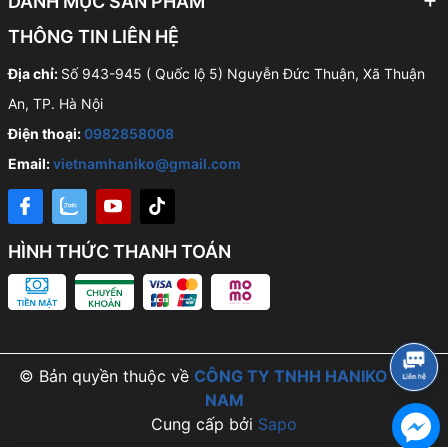
DANH MỤC SẢN PHẨM
THÔNG TIN LIÊN HỆ
Địa chỉ:
Số 943-945 ( Quốc lộ 5) Nguyễn Đức Thuận, Xã Thuận
An, TP. Hà Nội
Điện thoại:
0982858008
Email:
vietnamhaniko@gmail.com
HÌNH THỨC THANH TOÁN
© Bản quyền thuộc về
CÔNG TY TNHH HANIKO VIỆT
NAM
Cung cấp bởi
Sapo