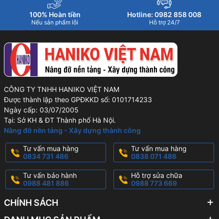
100% Hoàn tiền
Hotline: 0982 858 008
Nếu sản phẩm lỗi
Hỗ trợ 24/7
CÔNG TY TNHH HANIKO VIỆT NAM
Được thành lập theo GPĐKKD số: 0101714233
Ngày cấp: 03/07/2005
Tại: Sở KH & ĐT Thành phố Hà Nội.
Nâng đỡ nền tảng - Xây dựng thành công
Tư vấn mua hàng
Tư vấn mua hàng
0834 731 486
0838 071 486
Tư vấn bảo hành
Hỗ trợ sửa chữa
0988 481 886
0988 773 669
CHÍNH SÁCH