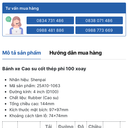
Tư vấn mua hàng
0834 731 486
0838 071 486
0988 481 886
0988 773 669
Mô tả sản phẩm
Hướng dẫn mua hàng
Bánh xe Cao su cốt thép phi 100 xoay
Nhãn hiệu: Shenpai
Mã sản phẩm: 25A10-1063
Đường kính: 4 inch (D100)
Chất liệu: Rubber (Cao su)
Tổng chiều cao: 144mm
Kích thước mặt bích: 97x97mm
Khoảng cách tâm lỗ: 74x74mm
Tải
Đường
Độ
Chiều