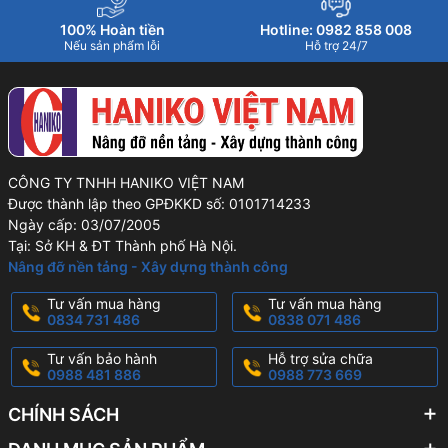
100% Hoàn tiền
Hotline: 0982 858 008
Nếu sản phẩm lỗi
Hỗ trợ 24/7
CÔNG TY TNHH HANIKO VIỆT NAM
Được thành lập theo GPĐKKD số: 0101714233
Ngày cấp: 03/07/2005
Tại: Sở KH & ĐT Thành phố Hà Nội.
Nâng đỡ nền tảng - Xây dựng thành công
Tư vấn mua hàng
Tư vấn mua hàng
0834 731 486
0838 071 486
Tư vấn bảo hành
Hỗ trợ sửa chữa
0988 481 886
0988 773 669
CHÍNH SÁCH