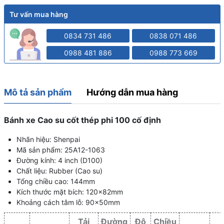
Tư vấn mua hàng
0834 731 486
0838 071 486
0988 481 886
0988 773 669
Mô tả sản phẩm
Hướng dẫn mua hàng
Bánh xe Cao su cốt thép phi 100 cố định
Nhãn hiệu: Shenpai
Mã sản phẩm: 25A12-1063
Đường kính: 4 inch (D100)
Chất liệu: Rubber (Cao su)
Tổng chiều cao: 144mm
Kích thước mặt bích: 120x82mm
Khoảng cách tâm lỗ: 90x50mm
Tải
Đường
Độ
Chiều