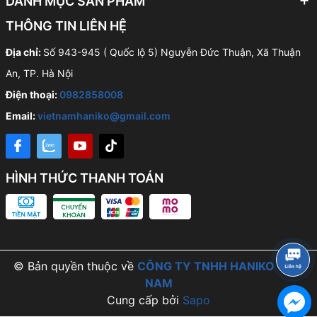
DANH MỤC SẢN PHẨM
THÔNG TIN LIÊN HỆ
Địa chỉ:
Số 943-945 ( Quốc lộ 5) Nguyễn Đức Thuận, Xã Thuận
An, TP. Hà Nội
Điện thoại:
0982858008
Email:
vietnamhaniko@gmail.com
HÌNH THỨC THANH TOÁN
© Bản quyền thuộc về
CÔNG TY TNHH HANIKO VIỆT
NAM
Cung cấp bởi
Sapo