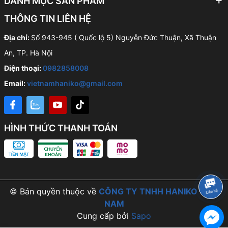
DANH MỤC SẢN PHẨM
THÔNG TIN LIÊN HỆ
Địa chỉ:
Số 943-945 ( Quốc lộ 5) Nguyễn Đức Thuận, Xã Thuận
An, TP. Hà Nội
Điện thoại:
0982858008
Email:
vietnamhaniko@gmail.com
HÌNH THỨC THANH TOÁN
© Bản quyền thuộc về
CÔNG TY TNHH HANIKO VIỆT
NAM
Cung cấp bởi
Sapo