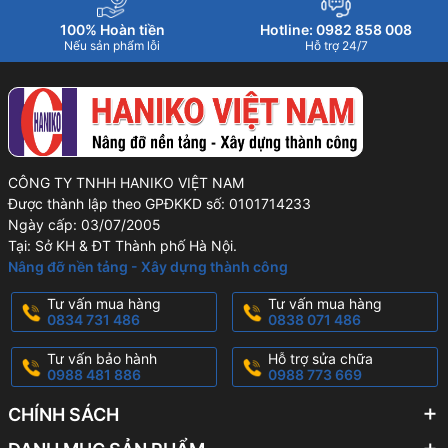
100% Hoàn tiền
Hotline: 0982 858 008
Nếu sản phẩm lỗi
Hỗ trợ 24/7
CÔNG TY TNHH HANIKO VIỆT NAM
Được thành lập theo GPĐKKD số: 0101714233
Ngày cấp: 03/07/2005
Tại: Sở KH & ĐT Thành phố Hà Nội.
Nâng đỡ nền tảng - Xây dựng thành công
Tư vấn mua hàng
Tư vấn mua hàng
0834 731 486
0838 071 486
Tư vấn bảo hành
Hỗ trợ sửa chữa
0988 481 886
0988 773 669
CHÍNH SÁCH