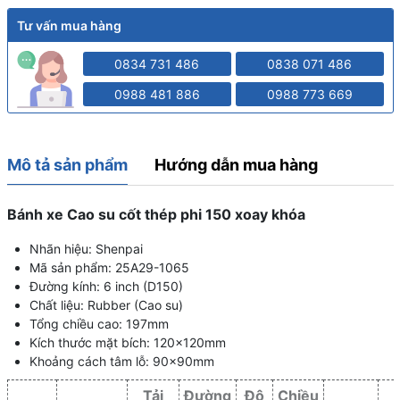
Tư vấn mua hàng
0834 731 486
0838 071 486
0988 481 886
0988 773 669
Mô tả sản phẩm
Hướng dẫn mua hàng
Bánh xe Cao su cốt thép phi 150 xoay khóa
Nhãn hiệu: Shenpai
Mã sản phẩm: 25A29-1065
Đường kính: 6 inch (D150)
Chất liệu: Rubber (Cao su)
Tổng chiều cao: 197mm
Kích thước mặt bích: 120x120mm
Khoảng cách tâm lỗ: 90x90mm
Tải
Đường
Độ
Chiều