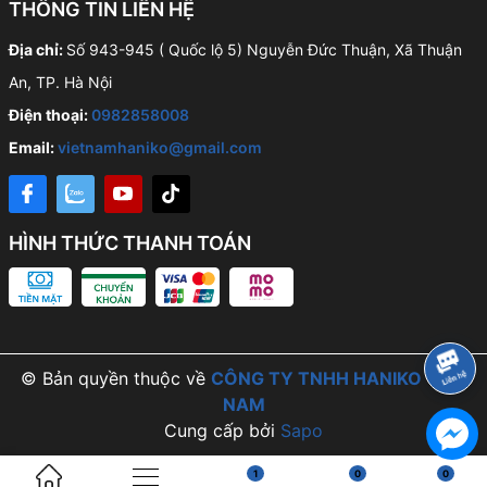
THÔNG TIN LIÊN HỆ
Địa chỉ:
Số 943-945 ( Quốc lộ 5) Nguyễn Đức Thuận, Xã Thuận
An, TP. Hà Nội
Điện thoại:
0982858008
Email:
vietnamhaniko@gmail.com
HÌNH THỨC THANH TOÁN
© Bản quyền thuộc về
CÔNG TY TNHH HANIKO VIỆT
NAM
Cung cấp bởi
Sapo
1
0
0