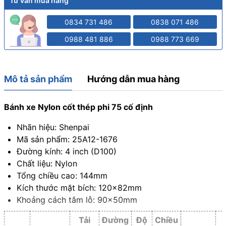
Tư vấn mua hàng
0834 731 486
0838 071 486
0988 481 886
0988 773 669
Mô tả sản phẩm
Hướng dẫn mua hàng
Bánh xe Nylon cốt thép phi 75 cố định
Nhãn hiệu: Shenpai
Mã sản phẩm: 25A12-1676
Đường kính: 4 inch (D100)
Chất liệu: Nylon
Tổng chiều cao: 144mm
Kích thước mặt bích: 120x82mm
Khoảng cách tâm lỗ: 90x50mm
Tải
Đường
Độ
Chiều