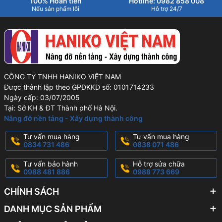
100% Hoàn tiền
Hotline: 0982 858 008
Nếu sản phẩm lỗi
Hỗ trợ 24/7
CÔNG TY TNHH HANIKO VIỆT NAM
Được thành lập theo GPĐKKD số: 0101714233
Ngày cấp: 03/07/2005
Tại: Sở KH & ĐT Thành phố Hà Nội.
Nâng đỡ nền tảng - Xây dựng thành công
Tư vấn mua hàng
Tư vấn mua hàng
0834 731 486
0838 071 486
Tư vấn bảo hành
Hỗ trợ sửa chữa
0988 481 886
0988 773 669
CHÍNH SÁCH
DANH MỤC SẢN PHẨM