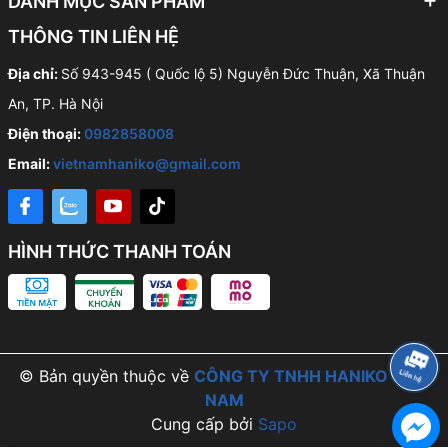
DANH MỤC SẢN PHẨM
THÔNG TIN LIÊN HỆ
Địa chỉ:
Số 943-945 ( Quốc lộ 5) Nguyễn Đức Thuận, Xã Thuận
An, TP. Hà Nội
Điện thoại:
0982858008
Email:
vietnamhaniko@gmail.com
HÌNH THỨC THANH TOÁN
© Bản quyền thuộc về
CÔNG TY TNHH HANIKO VIỆT
NAM
Cung cấp bởi
Sapo