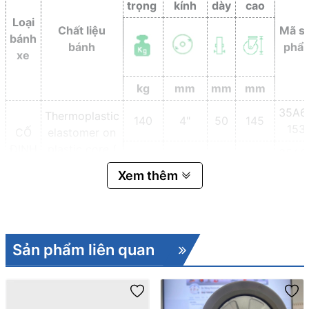
trọng
kính
dày
cao
Loại
Chất liệu
Mã s
bánh
bánh
phẩ
xe
kg
mm
mm
mm
35A6
Thermoplastic
140
4"
50
145
153
CỐ
elastomer on
ĐỊNH
plastic core (
35A6
230
6"
50
190
TPE)
153
Xem thêm
Sản phẩm liên quan