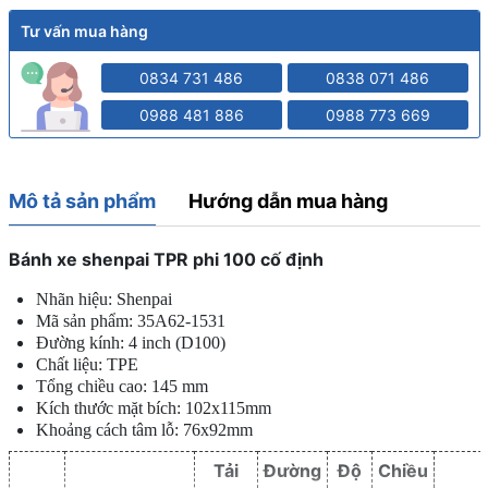
Tư vấn mua hàng
0834 731 486
0838 071 486
0988 481 886
0988 773 669
Mô tả sản phẩm
Hướng dẫn mua hàng
Bánh xe shenpai TPR phi 100 cố định
Nhãn hiệu: Shenpai
Mã sản phẩm: 35A62-1531
Đường kính: 4 inch (D100)
Chất liệu: TPE
Tổng chiều cao: 145 mm
Kích thước mặt bích: 102x115mm
Khoảng cách tâm lỗ: 76x92mm
Tải
Đường
Độ
Chiều