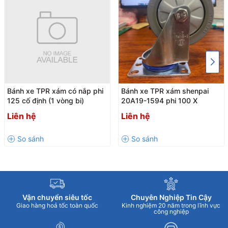
Bánh xe TPR xám có nắp phi
Bánh xe TPR xám shenpai
125 cố định (1 vòng bi)
20A19-1594 phi 100 X
Liên hệ
Liên hệ
Vận chuyển siêu tốc
Chuyên Nghiệp Tin Cậy
Giao hàng hoả tốc toàn quốc
Kinh nghiệm 20 năm trong lĩnh vực
công nghiệp