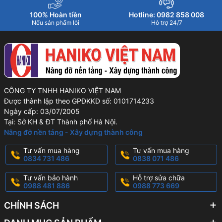
100% Hoàn tiền
Hotline: 0982 858 008
Nếu sản phẩm lỗi
Hỗ trợ 24/7
CÔNG TY TNHH HANIKO VIỆT NAM
Được thành lập theo GPĐKKD số: 0101714233
Ngày cấp: 03/07/2005
Tại: Sở KH & ĐT Thành phố Hà Nội.
Nâng đỡ nền tảng - Xây dựng thành công
Tư vấn mua hàng
Tư vấn mua hàng
0834 731 486
0838 071 486
Tư vấn bảo hành
Hỗ trợ sửa chữa
0988 481 886
0988 773 669
CHÍNH SÁCH