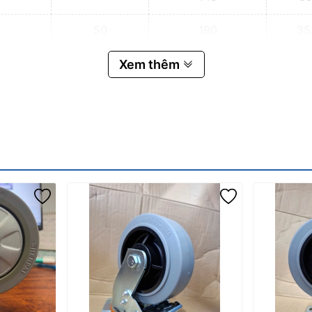
50
190
35
Xem thêm