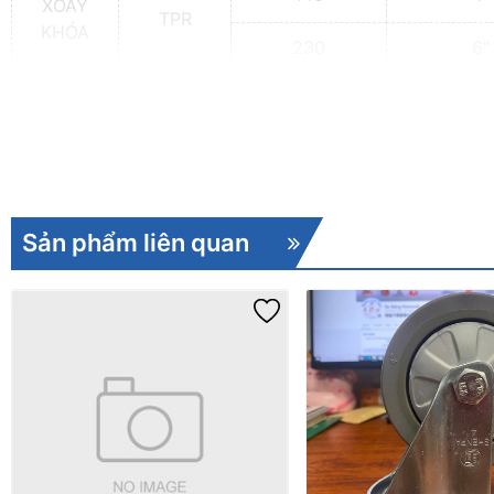
XOAY
TPR
KHÓA
230
6"
Sản phẩm liên quan