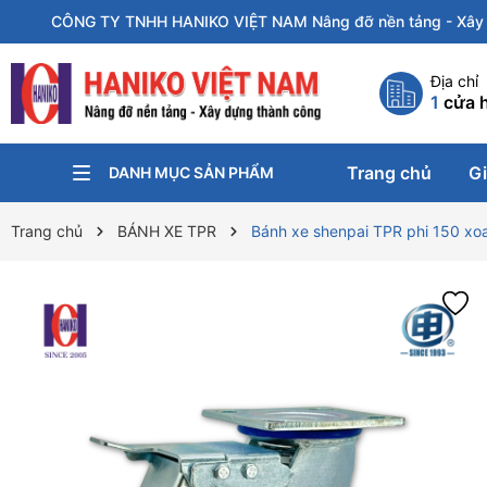
CÔNG TY TNHH HANIKO VIỆT NAM Nâng đỡ nền tảng - Xây 
Địa chỉ
1
cửa 
Trang chủ
Gi
DANH MỤC SẢN PHẨM
KÍCH NÂNG
PA-LĂNG XÍCH
KẸP TÔN
CON CHẠY
XE ĐẨY HÀNG
XE NÂNG
BÁNH XE CÔNG NGHIỆP
Trang chủ
BÁNH XE TPR
Bánh xe shenpai TPR phi 150 xo