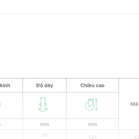
kính
Độ dày
Chiều cao
Mã
m
mm
mm
50
145
35