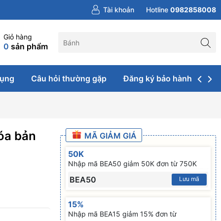
Tài khoản
Hotline
0982858008
Giỏ hàng
0
sản phẩm
dụng
Câu hỏi thường gặp
Đăng ký bảo hành & sửa 
óa bản
MÃ GIẢM GIÁ
50K
Nhập mã BEA50 giảm 50K đơn từ 750K
BEA50
Lưu mã
15%
Nhập mã BEA15 giảm 15% đơn từ