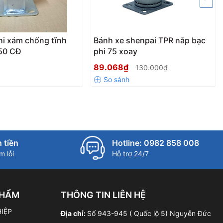
hi xám chống tĩnh
Bánh xe shenpai TPR nắp bạc
150 CĐ
phi 75 xoay
89.068₫
130.000₫
 tiền
Hotline: 0982 858 008
 lỗi
Hỗ trợ 24/7
PHẨM
THÔNG TIN LIÊN HỆ
IỆP
Địa chỉ:
Số 943-945 ( Quốc lộ 5) Nguyễn Đức