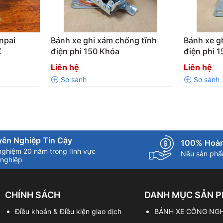
npai
Bánh xe ghi xám chống tĩnh
Bánh xe g
X
điện phi 150 Khóa
điện phi 
Liên hệ
Liên hệ
ên Nghiệp Tin Cậy
100% Hoàn
nghiệm 20 năm trong lĩnh vực
Nếu sản phẩm
nghiệp
CHÍNH SÁCH
DANH MỤC SẢN 
Điều khoản & Điều kiện giao dịch
BÁNH XE CÔNG NGH