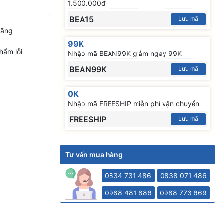
1.500.000đ
BEA15
Lưu mã
hãng
99K
hẩm lỗi
Nhập mã BEAN99K giảm ngay 99K
BEAN99K
Lưu mã
0K
Nhập mã FREESHIP miễn phí vận chuyển
FREESHIP
Lưu mã
Tư vấn mua hàng
0834 731 486
0838 071 486
0988 481 886
0988 773 669