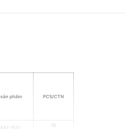
 sản phẩm
PCS/CTN
10
A61-1531