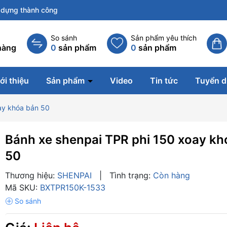
dựng thành công
So sánh
Sản phẩm yêu thích
hàng
0
sản phẩm
0
sản phẩm
ới thiệu
Sản phẩm
Video
Tin tức
Tuyển 
ay khóa bản 50
Bánh xe shenpai TPR phi 150 xoay kh
50
Thương hiệu:
SHENPAI
|
Tình trạng:
Còn hàng
Mã SKU:
BXTPR150K-1533