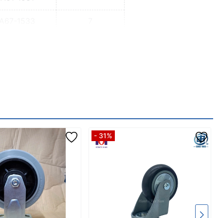
A67-1533
7
- 31%