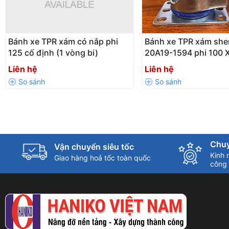
Bánh xe TPR xám có nắp phi
Bánh xe TPR xám she
125 cố định (1 vòng bi)
20A19-1594 phi 100 
Liên hệ
Liên hệ
Chuy
Vận chuyển siêu tốc
Kinh 
Giao hàng hoả tốc toàn quốc
công 