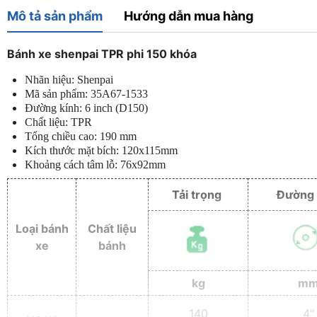
Mô tả sản phẩm
Hướng dẫn mua hàng
Bánh xe shenpai TPR phi 150 khóa
Nhãn hiệu: Shenpai
Mã sản phẩm: 35A67-1533
Đường kính: 6 inch (D150)
Chất liệu: TPR
Tổng chiều cao: 190 mm
Kích thước mặt bích: 120x115mm
Khoảng cách tâm lỗ: 76x92mm
Tải trọng
Đường 
Loại bánh
Chất liệu
xe
bánh
kg
m
140
4"