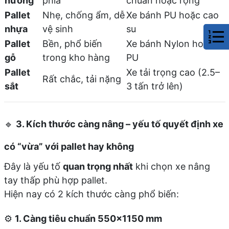
hướng
phía
chuẩn hoặc rộng
Pallet
Nhẹ, chống ẩm, dễ
Xe bánh PU hoặc cao
nhựa
vệ sinh
su
Pallet
Bền, phổ biến
Xe bánh Nylon hoặc
gỗ
trong kho hàng
PU
Pallet
Xe tải trọng cao (2.5–
Rất chắc, tải nặng
sắt
3 tấn trở lên)
🔹
3. Kích thước càng nâng – yếu tố quyết định xe
có “vừa” với pallet hay không
Đây là yếu tố
quan trọng nhất
khi chọn xe nâng
tay thấp phù hợp pallet.
Hiện nay có 2 kích thước càng phổ biến:
⚙️
1. Càng tiêu chuẩn 550×1150 mm