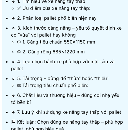
🔹 1. Tìm hiểu về xe nâng tay thấp
✅ Ưu điểm của xe nâng tay thấp:
🔹 2. Phân loại pallet phổ biến hiện nay
🔹 3. Kích thước càng nâng – yếu tố quyết định xe
có “vừa” với pallet hay không
⚙️ 1. Càng tiêu chuẩn 550×1150 mm
⚙️ 2. Càng rộng 685×1220 mm
🔹 4. Lựa chọn bánh xe phù hợp với mặt sàn và
pallet
🔹 5. Tải trọng – đừng để “thừa” hoặc “thiếu”
⚖️ Tải trọng tiêu chuẩn phổ biến:
🔹 6. Chất liệu và thương hiệu – đừng coi nhẹ yếu
tố bền bỉ
🔹 7. Lưu ý khi sử dụng xe nâng tay thấp với pallet
🏁 Kết luận: Chọn đúng xe nâng tay thấp – phù hợp
pallet, phù hợp hiệu quả