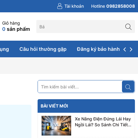
Tài khoản
Hotline
0982858008
Giỏ hàng
0
sản phẩm
dụng
Câu hỏi thường gặp
Đăng ký bảo hành & sửa 
BÀI VIẾT MỚI
Xe Nâng Điện Đứng Lái Hay
Ngồi Lái? So Sánh Chi Tiết
A–Z