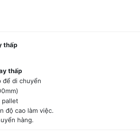
y thấp
ay thấp
 để di chuyển
00mm)
 pallet
n độ cao làm việc.
huyển hàng.