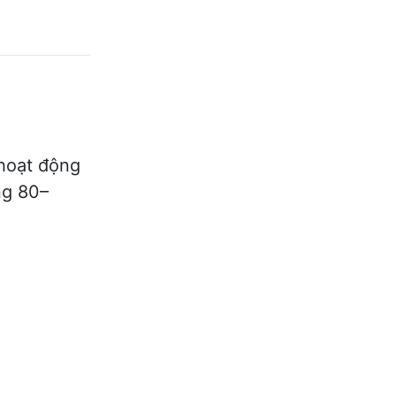
hoạt động
ng 80–