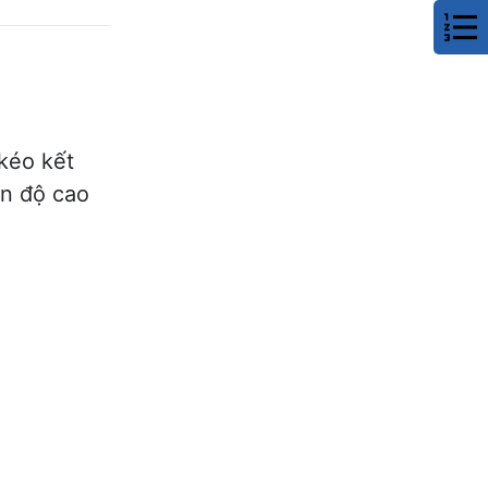
kéo kết
ên độ cao