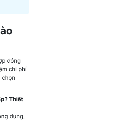
nào
hợp đóng
iệm chi phí
a chọn
p? Thiết
công dụng,