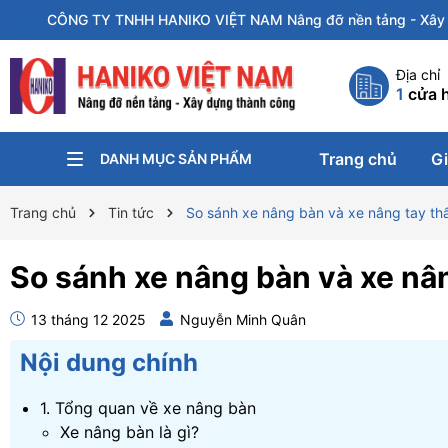
CÔNG TY TNHH HANIKO VIỆT NAM Nâng đỡ nền tảng - Xây 
Địa chỉ
1
cửa 
Trang chủ
Gi
DANH MỤC SẢN PHẨM
KÍCH NÂNG
PA-LĂNG XÍCH
KẸP TÔN
CON CHẠY
XE ĐẨY HÀNG
XE NÂNG
BÁNH XE CÔNG NGHIỆP
Trang chủ
Tin tức
So sánh xe nâng bàn và xe nâng tay th
So sánh xe nâng bàn và xe nâ
13 tháng 12 2025
Nguyễn Minh Quân
Nội dung chính
1. Tổng quan về xe nâng bàn
Xe nâng bàn là gì?