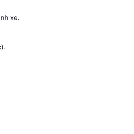
ánh xe.
).