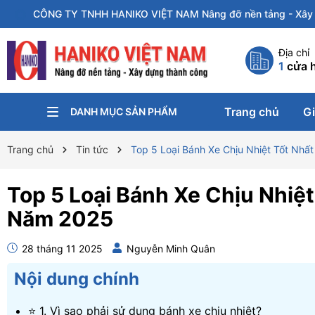
CÔNG TY TNHH HANIKO VIỆT NAM Nâng đỡ nền tảng - Xây 
Địa chỉ
1
cửa 
Trang chủ
Gi
DANH MỤC SẢN PHẨM
KÍCH NÂNG
PA-LĂNG XÍCH
KẸP TÔN
CON CHẠY
XE ĐẨY HÀNG
XE NÂNG
BÁNH XE CÔNG NGHIỆP
Trang chủ
Tin tức
Top 5 Loại Bánh Xe Chịu Nhiệt Tốt Nh
Top 5 Loại Bánh Xe Chịu Nhiệ
Năm 2025
28 tháng 11 2025
Nguyễn Minh Quân
Nội dung chính
⭐ 1. Vì sao phải sử dụng bánh xe chịu nhiệt?