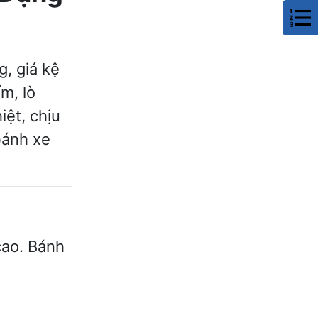
, giá kệ
m, lò
ệt, chịu
bánh xe
cao. Bánh