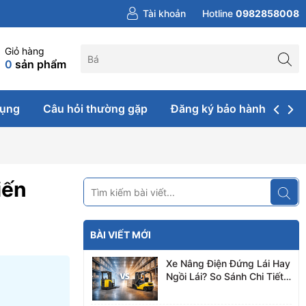
Tài khoản
Hotline
0982858008
Giỏ hàng
0
sản phẩm
dụng
Câu hỏi thường gặp
Đăng ký bảo hành & sửa 
iến
BÀI VIẾT MỚI
Xe Nâng Điện Đứng Lái Hay
Ngồi Lái? So Sánh Chi Tiết
A–Z